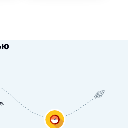
ью
у,