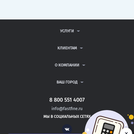
УСЛУГИ
КОНТРОЛЬНЫЕ РАБОТЫ
ДИПЛОМНЫЕ РАБОТЫ
КЛИЕНТАМ
КУРСОВЫЕ РАБОТЫ
АНТИПЛАГИАТ
РЕФЕРАТЫ
ВОПРОСЫ И ОТВЕТЫ
О КОМПАНИИ
ВСЕ УСЛУГИ
ПУБЛИЧНАЯ ОФЕРТА
О КОМПАНИИ
ПОЛИТИКА КОНФИДЕНЦИАЛЬНОСТИ
КОНТАКТЫ
ВАШ ГОРОД
АВТОРАМ
МОСКВА
САНКТ-ПЕТЕРБУРГ
8 800 551 4007
АЛЬМЕТЬЕВСК
info@fastfine.ru
БЛАГОВЕЩЕНСК
МЫ В СОЦИАЛЬНЫХ СЕТЯХ
АНГАРСК
Vk
×