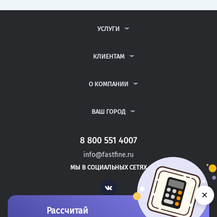
УСЛУГИ
КОНТРОЛЬНЫЕ РАБОТЫ
ДИПЛОМНЫЕ РАБОТЫ
КЛИЕНТАМ
КУРСОВЫЕ РАБОТЫ
АНТИПЛАГИАТ
РЕФЕРАТЫ
ВОПРОСЫ И ОТВЕТЫ
О КОМПАНИИ
ВСЕ УСЛУГИ
ПУБЛИЧНАЯ ОФЕРТА
О КОМПАНИИ
ПОЛИТИКА КОНФИДЕНЦИАЛЬНОСТИ
КОНТАКТЫ
ВАШ ГОРОД
АВТОРАМ
МОСКВА
САНКТ-ПЕТЕРБУРГ
8 800 551 4007
АЛЬМЕТЬЕВСК
info@fastfine.ru
БЛАГОВЕЩЕНСК
МЫ В СОЦИАЛЬНЫХ СЕТЯХ
АНГАРСК
Vk
×
Рассчитай